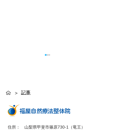
記事
>
自然治癒力を高める整体
肩こり・腰痛が
とは？カイロプラクティ
へ自分でできる
​福屋自然療法整体院
ックで回復しやすい身体
マッサージで簡
を目指す
ケア
住所： 山梨県甲斐市篠原730-1（竜王）