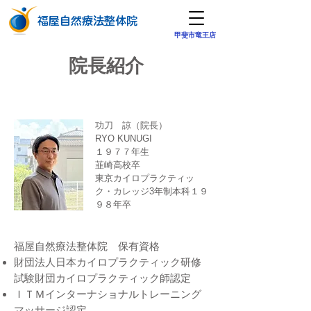
​福屋自然療法整体院
​甲斐市竜王店
​院長紹介
功刀 諒（院長）
​RYO KUNUGI
１９７７年生
韮崎高校卒
東京カイロプラクティッ
ク・カレッジ3年制本科１９
９８年卒
福屋自然療法整体院 保有資格
財団法人日本カイロプラクティック研修
試験財団カイロプラクティック師認定
ＩＴＭインターナショナルトレーニング
マッサージ認定