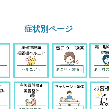
​症状別ページ
ヘルニア→
肩こり・頭痛→
肩・肘