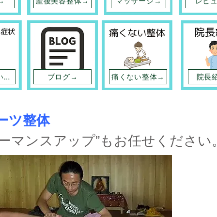
→
産後美容整体→
マッサージ→
レビ
施術できない症状→
ブログ→
痛くない整体→
院長
ーツ整体
ォーマンスアップ”もお任せください