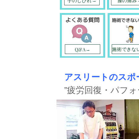
手のしびれ→
膝の痛み
Q&A→
アスリートのスポ
”疲労回復・パフ