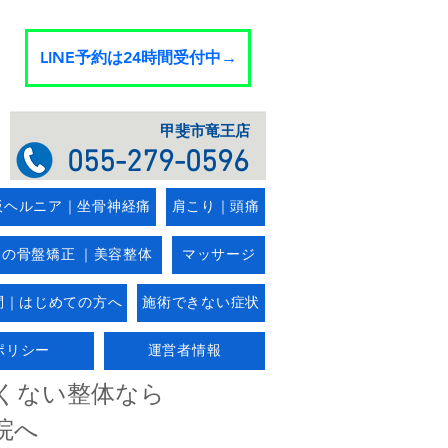
LINE予約は24時間受付中→
​甲斐市竜王店
055-279-0596
板ヘルニア｜坐骨神経痛
肩こり｜頭痛
後の骨盤矯正 ｜美容整体
マッサージ
問｜はじめての方へ
施術できない症状
ポリシー
運営者情報
くない整体なら
院へ