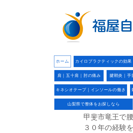
​福屋
ホーム
カイロプラクティックの効果
肩｜五十肩｜肘の痛み
腱鞘炎｜手
キネシオテープ｜インソールの働き
山梨県で整体をお探しなら
​甲斐市竜王で
３０年の経験