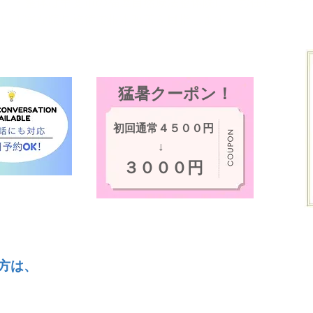
ック・整体は甲斐市の福屋自然療法整体院に、お任せくださ
ない丁寧な院長施術で根本改善を目指します
。
​猛暑クーポン！
​初回通常４５００円
​↓
​３０００円
方は、