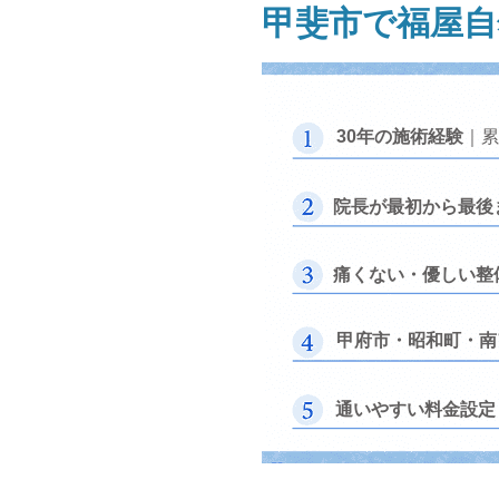
​甲斐市で福屋
​30年の施術経験
｜累
院長が最初から最後
​痛くない・優しい整
​甲府市・昭和町・
​通いやすい料金設定