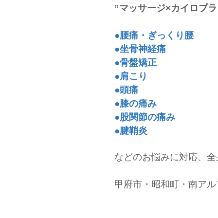
”マッサージ×カイロプラ
●腰痛・ぎっくり腰
●坐骨神経痛
​●
骨盤矯正
●肩こり
●頭痛
●膝の痛み
●股関節の痛み
​●腱鞘炎
などのお悩みに対応、全
甲府市・昭和町・南アル