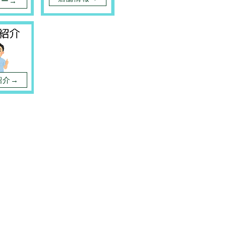
ュー→
紹介→
。