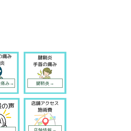
の痛み→
腱鞘炎→
店舗情報→