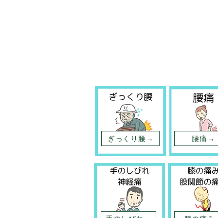
ぎっくり腰→
腰痛→