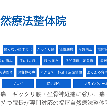
自然療法整体院
痛くない整体とは
ぎっくり腰
慢性腰痛
骨盤矯正
椎間
首の痛み
手のしびれ
膝の痛み
股関節痛｜足首痛
産
氣功整体
お客様の声
アクセス｜料金｜店舗情報
よくある質
ブログ
院長紹介
プライバシー
腰痛・ギックリ腰・坐骨神経痛に強い、痛
を持つ院長が専門対応の福屋自然療法整体